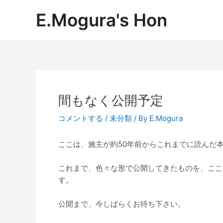
内
Post
E.Mogura's Hon
容
navigation
を
ス
キ
ッ
プ
間もなく公開予定
コメントする
/
未分類
/ By
E.Mogura
ここは、施主が約50年前からこれまでに読んだ
これまで、色々な形で公開してきたものを、ここ
す。
公開まで、今しばらくお待ち下さい。