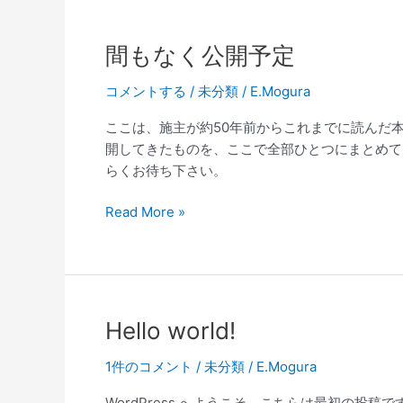
間
間もなく公開予定
も
コメントする
/
未分類
/
E.Mogura
な
く
ここは、施主が約50年前からこれまでに読んだ
公
開してきたものを、ここで全部ひとつにまとめて
開
らくお待ち下さい。
予
定
Read More »
Hello
Hello world!
world!
1件のコメント
/
未分類
/
E.Mogura
WordPress へようこそ。こちらは最初の投