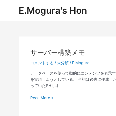
内
E.Mogura's Hon
容
を
ス
キ
ッ
プ
サ
サーバー構築メモ
ー
コメントする
/
未分類
/
E.Mogura
バ
ー
データベースを使って動的にコンテンツを表示する
構
を実現しようとしている。 当初は過去に作成し
築
っていたPH […]
メ
モ
Read More »