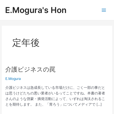
内
Main
E.Mogura's Hon
容
Men
を
ス
キ
ッ
プ
定年後
介護ビジネスの罠
介
護
E.Mogura
ビ
ジ
介護ビジネスは急成長している市場だけに、ごく一部の事だと
ネ
は思うけどたちの悪い業者がいるってことですね。本書の著者
ス
さんのような啓蒙・摘発活動によって、いずれは淘汰されるこ
の
とを期待します。 また、「胃ろう」についてメディアで […]
罠