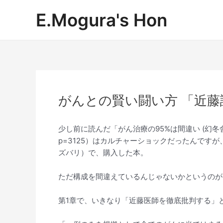
内
Post
E.Mogura's Hon
容
navigation
を
ス
キ
ッ
プ
がんとの賢い闘い方 「近藤
少し前に読んだ「がん治療の95%は間違い (幻冬舎新書)」（htt
p=3125）はカルチャーショックだったんです
ズバリ）で、購入した本。
ただ構成を間違えているんじゃないかというのが
第1章で、いきなり「近藤医師を徹底批判する」