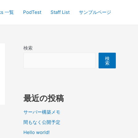
ks 一覧
PodTest
Staff List
サンプルページ
検索
検
索
最近の投稿
サーバー構築メモ
間もなく公開予定
Hello world!