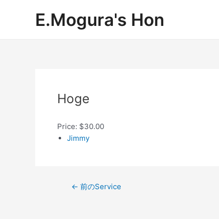
内
Post
E.Mogura's Hon
容
navigation
を
ス
キ
ッ
プ
Hoge
Price: $30.00
Jimmy
←
前のService